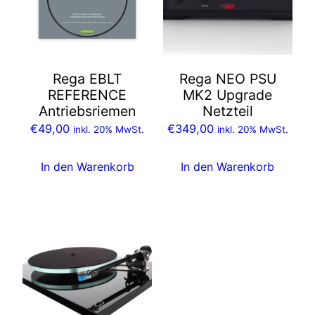
Rega EBLT
Rega NEO PSU
REFERENCE
MK2 Upgrade
Antriebsriemen
Netzteil
€
49,00
€
349,00
inkl. 20% MwSt.
inkl. 20% MwSt.
In den Warenkorb
In den Warenkorb
Dieses
Produkt
weist
mehrere
Varianten