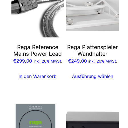
weist
mehrere
Varianten
auf.
Die
Optionen
Rega Reference
Rega Plattenspieler
können
Mains Power Lead
Wandhalter
auf
€
299,00
€
249,00
inkl. 20% MwSt.
inkl. 20% MwSt.
der
Produktseite
In den Warenkorb
Ausführung wählen
gewählt
werden