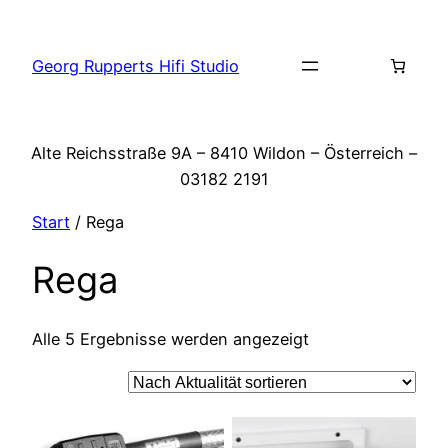
Zum
Inhalt
Georg Rupperts Hifi Studio
springen
Alte Reichsstraße 9A – 8410 Wildon – Österreich –
03182 2191
Start
/ Rega
Rega
Nach
Alle 5 Ergebnisse werden angezeigt
Aktualität
sortiert
Dieses
Produkt