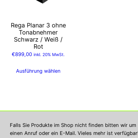
auf.
Die
Optionen
Rega Planar 3 ohne
können
Tonabnehmer
auf
Schwarz / Weiß /
der
Rot
Produktseite
€
899,00
inkl. 20% MwSt.
gewählt
werden
Ausführung wählen
Georg Rupperts Hifi Studio
Falls Sie Produkte im Shop nicht finden bitten wir um
einen Anruf oder ein E-Mail. Vieles mehr ist verfügbar
Impressum
Datenschutzerklärung