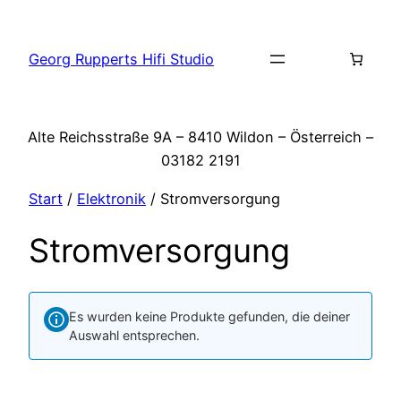
Zum
Inhalt
Georg Rupperts Hifi Studio
springen
Alte Reichsstraße 9A – 8410 Wildon – Österreich –
03182 2191
Start
/
Elektronik
/ Stromversorgung
Stromversorgung
Es wurden keine Produkte gefunden, die deiner
Auswahl entsprechen.