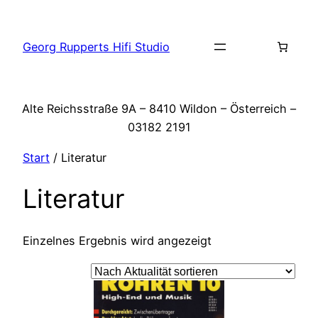
Zum
Inhalt
Georg Rupperts Hifi Studio
springen
Alte Reichsstraße 9A – 8410 Wildon – Österreich –
03182 2191
Start
/ Literatur
Literatur
Einzelnes Ergebnis wird angezeigt