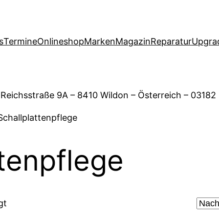
s
Termine
Onlineshop
Marken
Magazin
Reparatur
Upgra
 Reichsstraße 9A – 8410 Wildon – Österreich – 03182
Schallplattenpflege
ttenpflege
gt