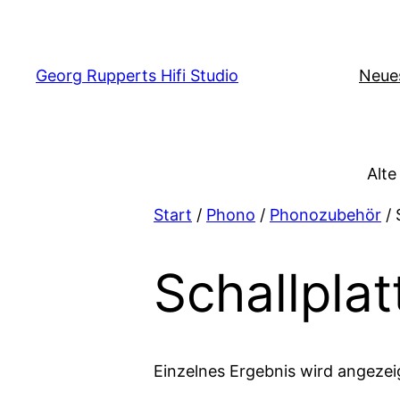
Zum
Inhalt
springen
Georg Rupperts Hifi Studio
Neue
Alte
Start
/
Phono
/
Phonozubehör
/ 
Schallpla
Einzelnes Ergebnis wird angezei