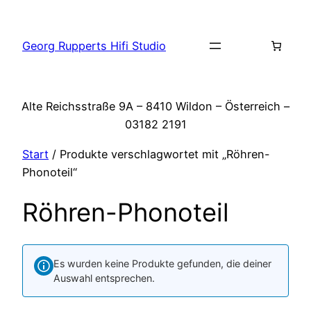
Zum
Inhalt
Georg Rupperts Hifi Studio
springen
Alte Reichsstraße 9A – 8410 Wildon – Österreich –
03182 2191
Start
/ Produkte verschlagwortet mit „Röhren-
Phonoteil“
Röhren-Phonoteil
Es wurden keine Produkte gefunden, die deiner
Auswahl entsprechen.