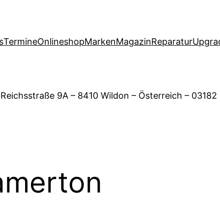
s
Termine
Onlineshop
Marken
Magazin
Reparatur
Upgra
 Reichsstraße 9A – 8410 Wildon – Österreich – 03182
amerton