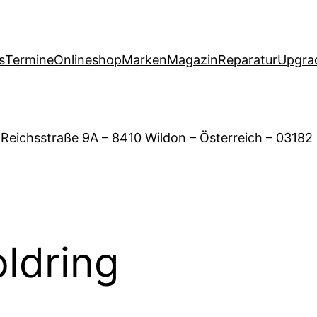
s
Termine
Onlineshop
Marken
Magazin
Reparatur
Upgra
 Reichsstraße 9A – 8410 Wildon – Österreich – 03182
ldring