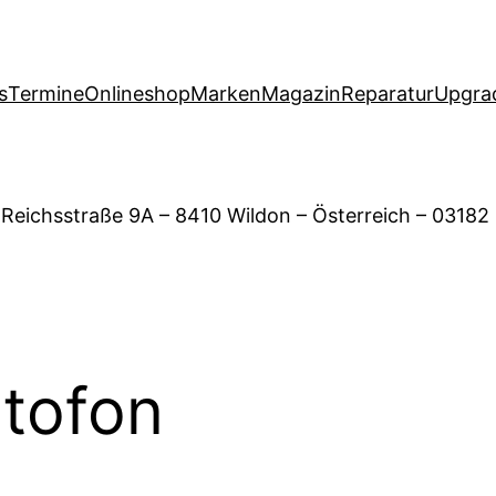
s
Termine
Onlineshop
Marken
Magazin
Reparatur
Upgra
 Reichsstraße 9A – 8410 Wildon – Österreich – 03182
tofon