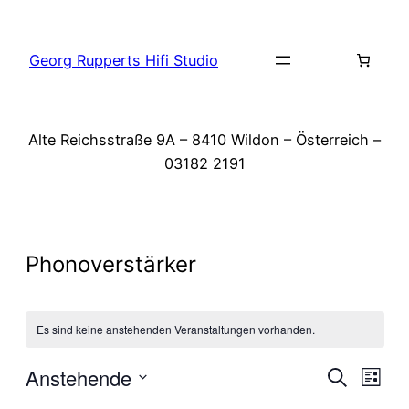
Georg Rupperts Hifi Studio
Alte Reichsstraße 9A – 8410 Wildon – Österreich –
03182 2191
Phonoverstärker
Es sind keine anstehenden Veranstaltungen vorhanden.
Vera
Anstehende
Ve
Suche
Liste
Datum