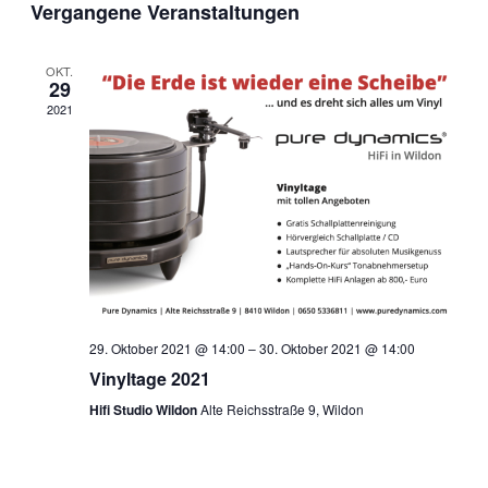
Vergangene Veranstaltungen
Suc
An
wählen.
und
Na
OKT.
29
2021
Ansi
Navi
29. Oktober 2021 @ 14:00
–
30. Oktober 2021 @ 14:00
Vinyltage 2021
Hifi Studio Wildon
Alte Reichsstraße 9, Wildon