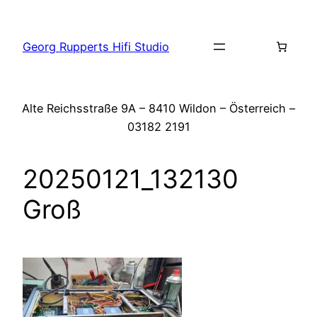
Zum
Inhalt
Georg Rupperts Hifi Studio
springen
Alte Reichsstraße 9A – 8410 Wildon – Österreich –
03182 2191
20250121_132130
Groß