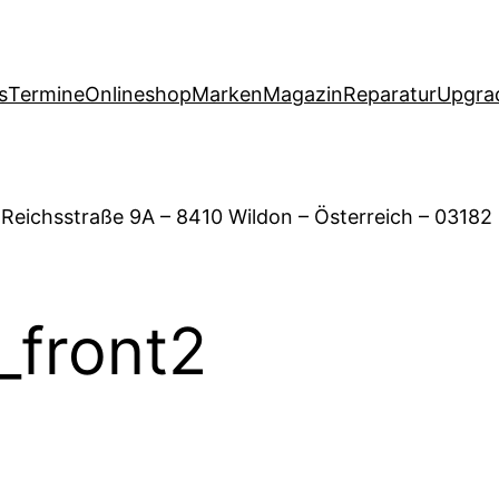
s
Termine
Onlineshop
Marken
Magazin
Reparatur
Upgra
 Reichsstraße 9A – 8410 Wildon – Österreich – 03182
_front2