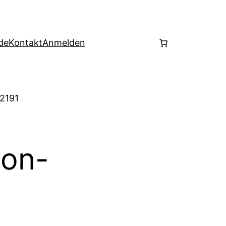
de
Kontakt
Anmelden
 2191
yon-