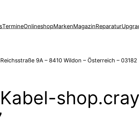
s
Termine
Onlineshop
Marken
Magazin
Reparatur
Upgra
 Reichsstraße 9A – 8410 Wildon – Österreich – 03182
Kabel-shop.cra
7