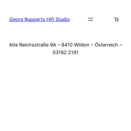
Zum
Inhalt
Georg Rupperts Hifi Studio
springen
Alte Reichsstraße 9A – 8410 Wildon – Österreich –
03182 2191