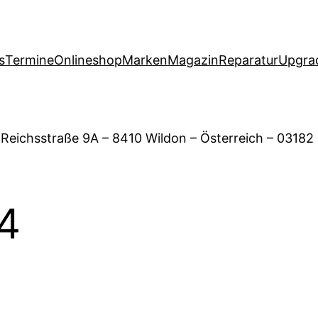
s
Termine
Onlineshop
Marken
Magazin
Reparatur
Upgra
 Reichsstraße 9A – 8410 Wildon – Österreich – 03182
n4