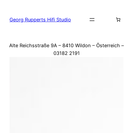
Zum
Inhalt
Georg Rupperts Hifi Studio
springen
Alte Reichsstraße 9A – 8410 Wildon – Österreich –
03182 2191