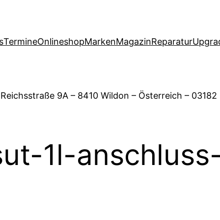
s
Termine
Onlineshop
Marken
Magazin
Reparatur
Upgra
 Reichsstraße 9A – 8410 Wildon – Österreich – 03182
ut-1l-anschluss-