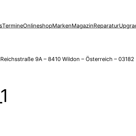
s
Termine
Onlineshop
Marken
Magazin
Reparatur
Upgra
 Reichsstraße 9A – 8410 Wildon – Österreich – 03182
1