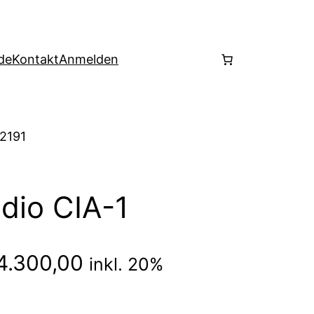
de
Kontakt
Anmelden
 2191
dio CIA-1
Preisspanne:
4.300,00
inkl. 20%
€3.500,00