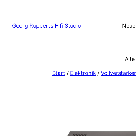
Zum
Inhalt
springen
Georg Rupperts Hifi Studio
Neue
Alte
Start
/
Elektronik
/
Vollverstärke