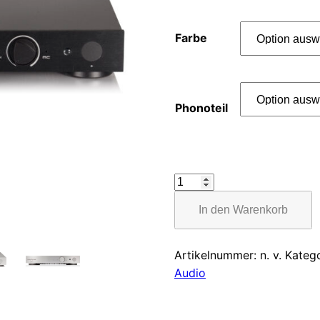
Farbe
Phonoteil
Crayon
Audio
In den Warenkorb
CIA-
1
Menge
Artikelnummer:
n. v.
Kateg
Audio