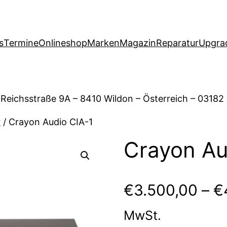
s
Termine
Onlineshop
Marken
Magazin
Reparatur
Upgra
 Reichsstraße 9A – 8410 Wildon – Österreich – 03182
r
/ Crayon Audio CIA-1
Crayon Au
€
3.500,00
–
€
MwSt.