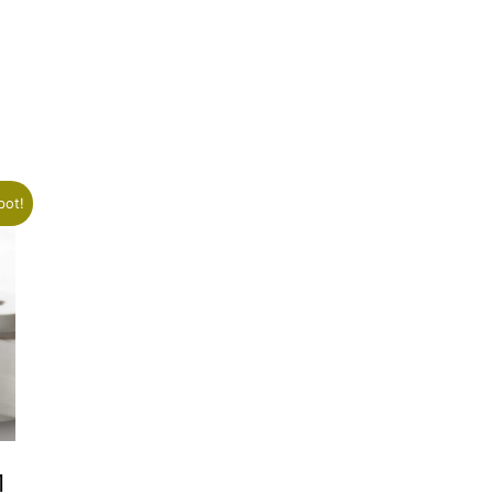
bot!
1