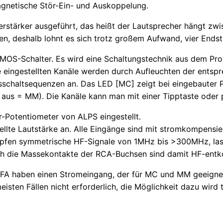
magnetische Stör-Ein- und Auskoppelung.
verstärker ausgeführt, das heißt der Lautsprecher hängt zw
en, deshalb lohnt es sich trotz großem Aufwand, vier Ends
MOS-Schalter. Es wird eine Schaltungstechnik aus dem Pro
e eingestellten Kanäle werden durch Aufleuchten der entsp
sschaltsequenzen an. Das LED [MC] zeigt bei eingebauter 
aus = MM). Die Kanäle kann man mit einer Tipptaste oder 
r-Potentiometer von ALPS eingestellt.
tellte Lautstärke an. Alle Eingänge sind mit stromkompensi
pfen symmetrische HF-Signale von 1MHz bis >300MHz, las
ch die Massekontakte der RCA-Buchsen sind damit HF-entk
FA haben einen Stromeingang, der für MC und MM geeignet
eisten Fällen nicht erforderlich, die Möglichkeit dazu wird