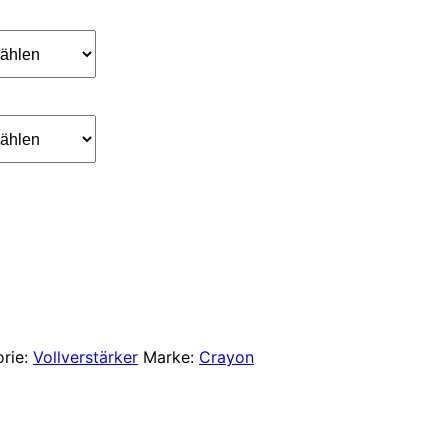
bis
€4.300,00
orie:
Vollverstärker
Marke:
Crayon