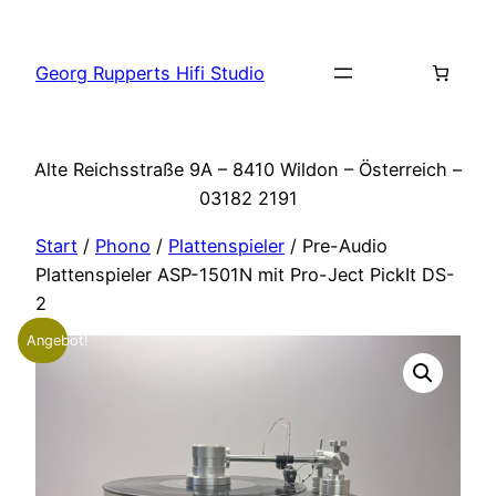
Zum
Inhalt
Georg Rupperts Hifi Studio
springen
Alte Reichsstraße 9A – 8410 Wildon – Österreich –
03182 2191
Start
/
Phono
/
Plattenspieler
/ Pre-Audio
Plattenspieler ASP-1501N mit Pro-Ject PickIt DS-
2
Angebot!