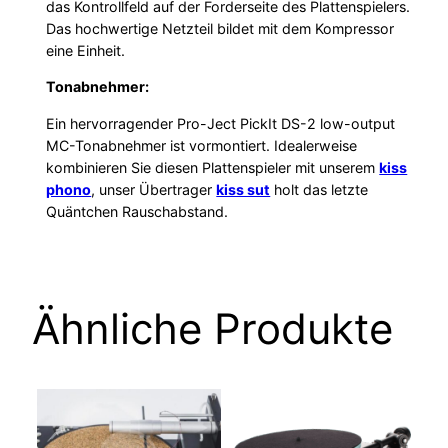
das Kontrollfeld auf der Forderseite des Plattenspielers.
Das hochwertige Netzteil bildet mit dem Kompressor
eine Einheit.
Tonabnehmer:
Ein hervorragender Pro-Ject PickIt DS-2 low-output
MC-Tonabnehmer ist vormontiert. Idealerweise
kombinieren Sie diesen Plattenspieler mit unserem
kiss
phono
, unser Übertrager
kiss sut
holt das letzte
Quäntchen Rauschabstand.
Ähnliche Produkte
Dieses
Dieses
Produkt
Produkt