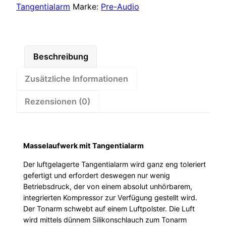
mit
Tangentialarm
Marke:
Pre-Audio
Pro-
Ject
PickIt
DS-
Beschreibung
2
Zusätzliche Informationen
Menge
Rezensionen (0)
Masselaufwerk mit Tangentialarm
Der luftgelagerte Tangentialarm wird ganz eng toleriert
gefertigt und erfordert deswegen nur wenig
Betriebsdruck, der von einem absolut unhörbarem,
integrierten Kompressor zur Verfügung gestellt wird.
Der Tonarm schwebt auf einem Luftpolster. Die Luft
wird mittels dünnem Silikonschlauch zum Tonarm