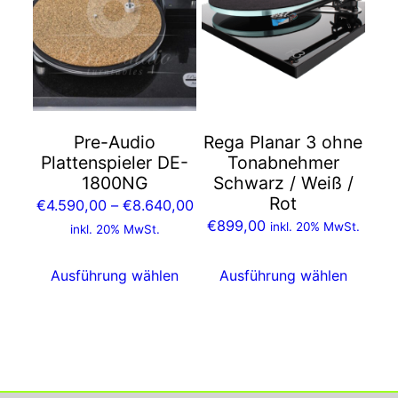
weist
weist
mehrere
mehrere
Varianten
Varianten
auf.
auf.
Die
Die
Optionen
Optionen
Pre-Audio
Rega Planar 3 ohne
können
können
Plattenspieler DE-
Tonabnehmer
auf
auf
1800NG
Schwarz / Weiß /
der
der
Rot
Preisspanne:
€
4.590,00
–
€
8.640,00
Produktseite
Produktseite
€
899,00
€4.590,00
inkl. 20% MwSt.
inkl. 20% MwSt.
gewählt
gewählt
bis
werden
werden
€8.640,00
Ausführung wählen
Ausführung wählen