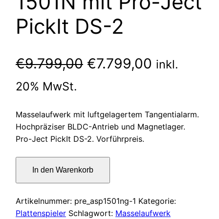
1501N mit Pro-Ject
PickIt DS-2
Ursprünglicher
Aktueller
€
9.799,00
€
7.799,00
inkl.
Preis
Preis
20% MwSt.
war:
ist:
Masselaufwerk mit luftgelagertem Tangentialarm.
€9.799,00
€7.799,00
Hochpräziser BLDC-Antrieb und Magnetlager.
Pro-Ject PickIt DS-2. Vorführpreis.
Pre-
In den Warenkorb
Audio
Plattenspieler
ASP-
Artikelnummer:
pre_asp1501ng-1
Kategorie:
1501N
Plattenspieler
Schlagwort:
Masselaufwerk