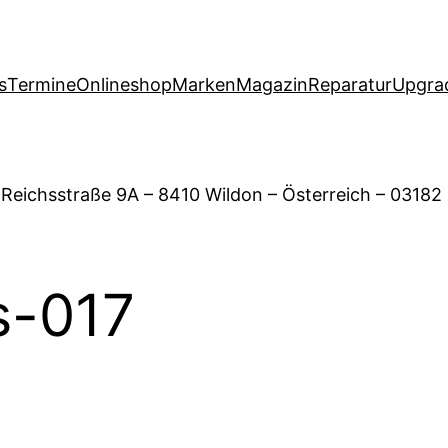
s
Termine
Onlineshop
Marken
Magazin
Reparatur
Upgra
 Reichsstraße 9A – 8410 Wildon – Österreich – 03182
s-017