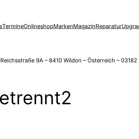
s
Termine
Onlineshop
Marken
Magazin
Reparatur
Upgra
 Reichsstraße 9A – 8410 Wildon – Österreich – 03182
etrennt2