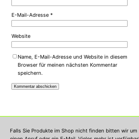
E-Mail-Adresse
*
Website
Name, E-Mail-Adresse und Website in diesem
Browser für meinen nächsten Kommentar
speichern.
Georg Rupperts Hifi Studio
Falls Sie Produkte im Shop nicht finden bitten wir um
einen Anruf oder ein E-Mail. Vieles mehr ist verfügbar