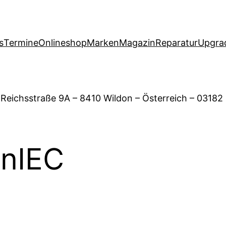
s
Termine
Onlineshop
Marken
Magazin
Reparatur
Upgra
 Reichsstraße 9A – 8410 Wildon – Österreich – 03182
enIEC