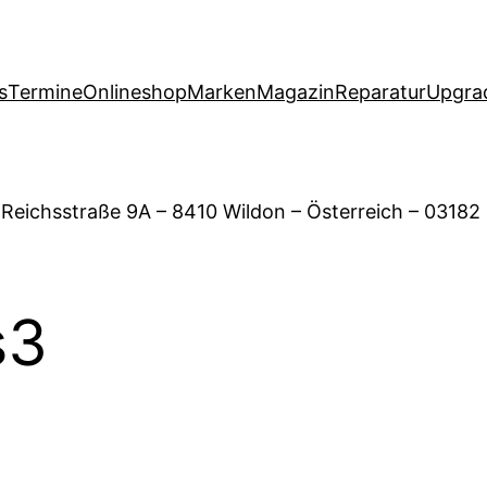
s
Termine
Onlineshop
Marken
Magazin
Reparatur
Upgra
 Reichsstraße 9A – 8410 Wildon – Österreich – 03182
s3