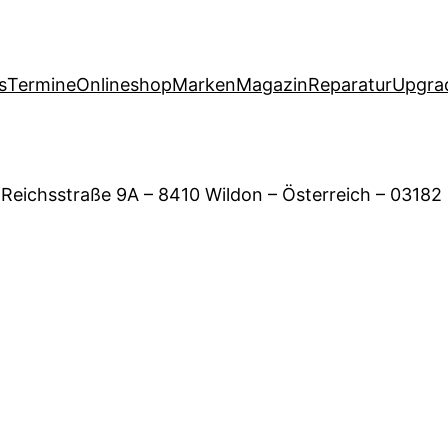
s
Termine
Onlineshop
Marken
Magazin
Reparatur
Upgra
 Reichsstraße 9A – 8410 Wildon – Österreich – 03182