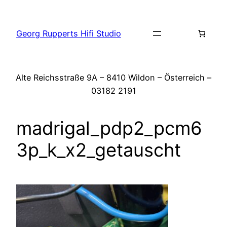
Zum
Inhalt
Georg Rupperts Hifi Studio
springen
Alte Reichsstraße 9A – 8410 Wildon – Österreich –
03182 2191
madrigal_pdp2_pcm6
3p_k_x2_getauscht