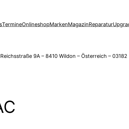
s
Termine
Onlineshop
Marken
Magazin
Reparatur
Upgra
 Reichsstraße 9A – 8410 Wildon – Österreich – 03182
AC