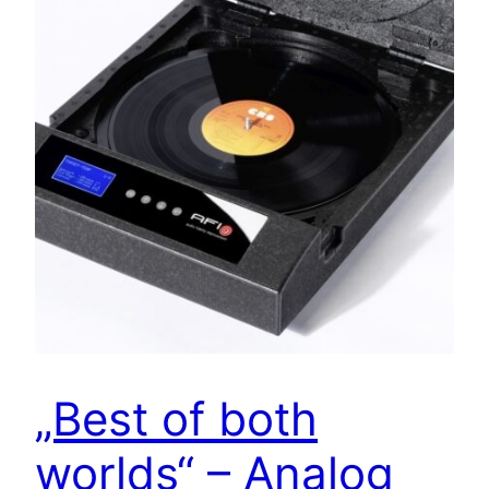
„Best of both
worlds“ – Analog