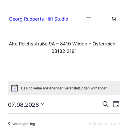
Georg Rupperts Hifi Studio
Alte Reichsstraße 9A – 8410 Wildon – Österreich –
03182 2191
Veranstaltungen
Es sind keine anstehenden Veranstaltungen vorhanden.
Hinweis
für
Vera
07.08.2026
Ve
Suche
7.
Tag
Datum
Suc
August
An
wählen.
Nächster Tag
Vorheriger Tag