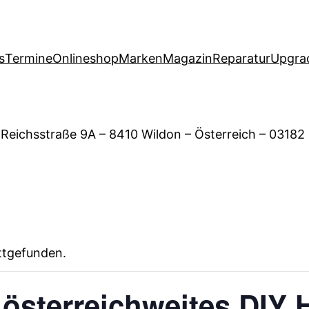
s
Termine
Onlineshop
Marken
Magazin
Reparatur
Upgra
 Reichsstraße 9A – 8410 Wildon – Österreich – 03182
attgefunden.
sterreichweites DIY H