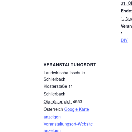
31. O
Ende
1. No
Veran
:
DIY
VERANSTALTUNGSORT
Landwirtschaftsschule
Schlierbach
Klosterstaße 11
Schlierbach
,
Oberösterreich
4553
Österreich
Google Karte
anzeigen
Veranstaltungsort-Website
anzeigen