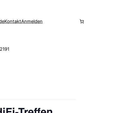
de
Kontakt
Anmelden
 2191
iFi-Treffen