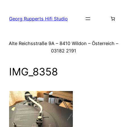
Zum
Inhalt
Georg Rupperts Hifi Studio
springen
Alte Reichsstraße 9A – 8410 Wildon – Österreich –
03182 2191
IMG_8358