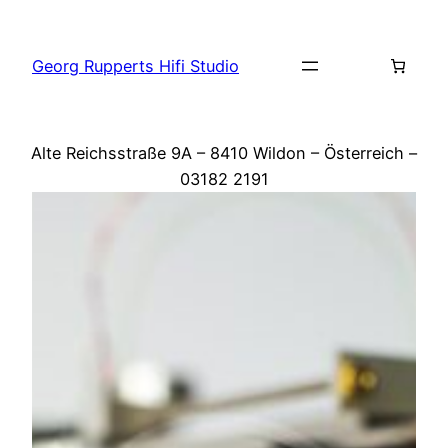
Zum
Inhalt
Georg Rupperts Hifi Studio
springen
Alte Reichsstraße 9A – 8410 Wildon – Österreich –
03182 2191