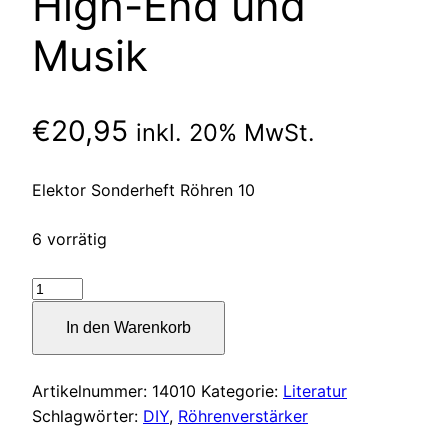
High-End und
Musik
€
20,95
inkl. 20% MwSt.
Elektor Sonderheft Röhren 10
6 vorrätig
Elektor
Röhren
In den Warenkorb
10
High-
End
Artikelnummer:
14010
Kategorie:
Literatur
und
Schlagwörter:
DIY
,
Röhrenverstärker
Musik