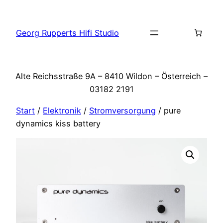
Zum
Inhalt
Georg Rupperts Hifi Studio
springen
Alte Reichsstraße 9A – 8410 Wildon – Österreich –
03182 2191
Start
/
Elektronik
/
Stromversorgung
/ pure
dynamics kiss battery