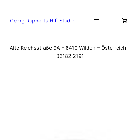
Zum
Inhalt
Georg Rupperts Hifi Studio
springen
Alte Reichsstraße 9A – 8410 Wildon – Österreich –
03182 2191