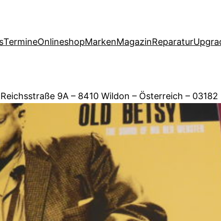
s
Termine
Onlineshop
Marken
Magazin
Reparatur
Upgra
 Reichsstraße 9A – 8410 Wildon – Österreich – 03182