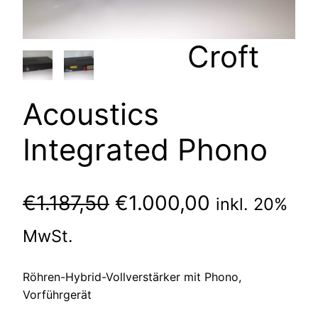
Croft
Acoustics
Integrated Phono
Ursprünglicher
Aktueller
€
1.187,50
€
1.000,00
inkl. 20%
Preis
Preis
MwSt.
war:
ist:
Röhren-Hybrid-Vollverstärker mit Phono,
€1.187,50
€1.000,00.
Vorführgerät