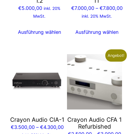
1.2
1T
auf
auf
Prei
€
5.000,00
€
7.000,00
–
€
7.800,00
inkl. 20%
der
der
€7.0
MwSt.
inkl. 20% MwSt.
Produktseite
Produktseite
bis
gewählt
gewählt
€7.8
Ausführung wählen
Ausführung wählen
werden
werden
Angebot!
Dieses
Dieses
Produkt
Produkt
weist
weist
mehrere
mehrere
Varianten
Varianten
auf.
auf.
Die
Die
Optionen
Optionen
Crayon Audio CIA-1
Crayon Audio CFA 1
können
können
Refurbished
Preisspanne:
€
3.500,00
–
€
4.300,00
auf
auf
Preis