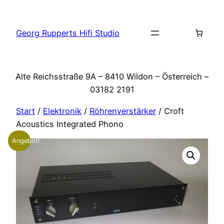
Zum
Inhalt
Georg Rupperts Hifi Studio
springen
Alte Reichsstraße 9A – 8410 Wildon – Österreich –
03182 2191
Start
/
Elektronik
/
Röhrenverstärker
/ Croft
Acoustics Integrated Phono
Angebot!