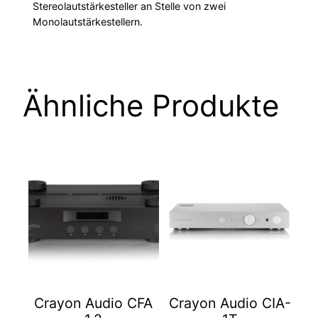
Stereolautstärkesteller an Stelle von zwei
Monolautstärkestellern.
Ähnliche Produkte
Dieses
Dieses
Produkt
Produkt
weist
weist
mehrere
mehrere
Varianten
Varianten
auf.
auf.
Die
Die
Optionen
Optionen
Crayon Audio CFA
Crayon Audio CIA-
können
können