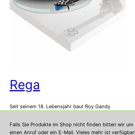
Rega
Seit seinem 18. Lebensjahr baut Roy Gandy
Plattenspieler. 1973 kam sein 1. Plattenspieler auf
den Markt. Er ist ein Perfektionist und hat seinen
Falls Sie Produkte im Shop nicht finden bitten wir um
Produkte immer weiterentwickelt. Seine seine
einen Anruf oder ein E-Mail. Vieles mehr ist verfügbar