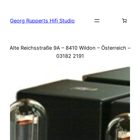
Zum
Inhalt
Georg Rupperts Hifi Studio
springen
Alte Reichsstraße 9A – 8410 Wildon – Österreich –
03182 2191