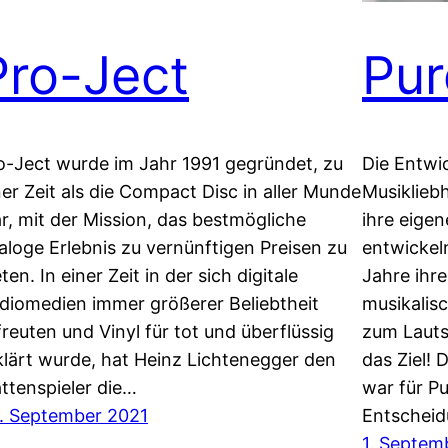
Pro-Ject
Pur
o-Ject wurde im Jahr 1991 gegründet, zu
Die Entwi
ner Zeit als die Compact Disc in aller Munde
Musiklieb
r, mit der Mission, das bestmögliche
ihre eigen
aloge Erlebnis zu vernünftigen Preisen zu
entwickel
ten. In einer Zeit in der sich digitale
Jahre ihre
diomedien immer größerer Beliebtheit
musikalisc
freuten und Vinyl für tot und überflüssig
zum Lauts
klärt wurde, hat Heinz Lichtenegger den
das Ziel!
attenspieler die…
war für P
. September 2021
Entschei
1. Septem