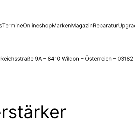
s
Termine
Onlineshop
Marken
Magazin
Reparatur
Upgra
 Reichsstraße 9A – 8410 Wildon – Österreich – 03182
rstärker