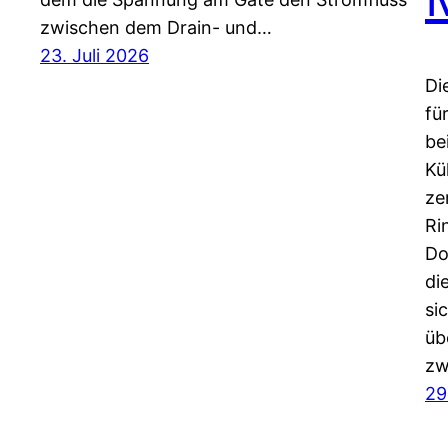
zwischen dem Drain- und…
23. Juli 2026
Di
fü
be
Kü
ze
Ri
Do
di
si
üb
zw
29