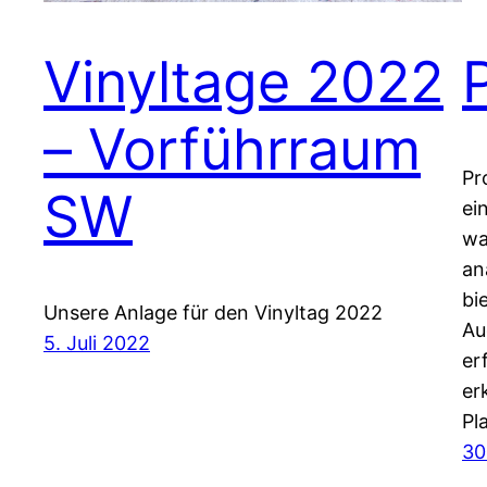
Vinyltage 2022
– Vorführraum
Pr
SW
ei
wa
an
bie
Unsere Anlage für den Vinyltag 2022
Au
5. Juli 2022
er
er
Pl
30